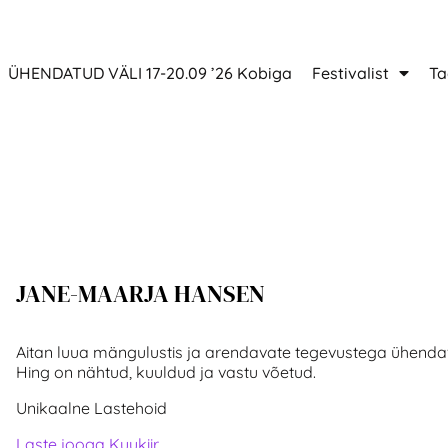
ÜHENDATUD VÄLI 17-20.09 ’26 Kobiga
Festivalist
Ta
JANE-MAARJA HANSEN
Aitan luua mängulustis ja arendavate tegevustega ühendav
Hing on nähtud, kuuldud ja vastu võetud.
Unikaalne Lastehoid
Laste jooga Kuukiir