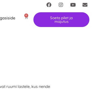
0
gasiside
Soeta pilet ja
majutus
at ruumi lastele, kus nende