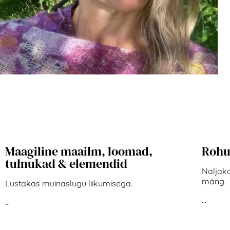
Maagiline maailm, loomad,
Rohu
tulnukad & elemendid
Naljaka
mäng.
Lustakas muinaslugu liikumisega.
...
...