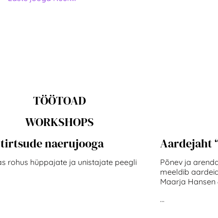
TÖÖTOAD
WORKSHOPS
tirtsude naerujooga
Aardejaht 
s rohus hüppajate ja unistajate peegli
Põnev ja arenda
meeldib aardeid
Maarja Hansen 
...