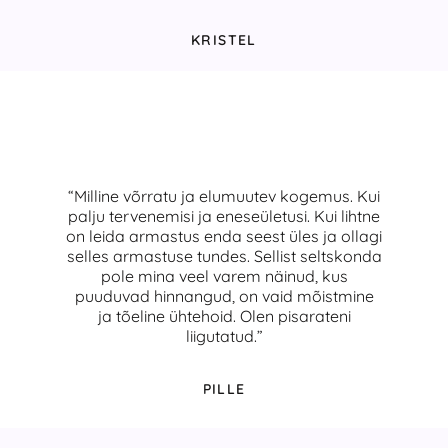
KRISTEL
“Milline võrratu ja elumuutev kogemus. Kui
palju tervenemisi ja eneseületusi. Kui lihtne
on leida armastus enda seest üles ja ollagi
selles armastuse tundes. Sellist seltskonda
pole mina veel varem näinud, kus
puuduvad hinnangud, on vaid mõistmine
ja tõeline ühtehoid. Olen pisarateni
liigutatud.”
PILLE