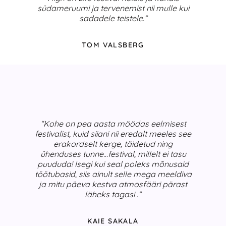
südameruumi ja tervenemist nii mulle kui
sadadele teistele.”
TOM VALSBERG
“Kohe on pea aasta möödas eelmisest
festivalist, kuid siiani nii eredalt meeles see
erakordselt kerge, täidetud ning
ühenduses tunne…festival, millelt ei tasu
puududa! Isegi kui seal poleks mõnusaid
töötubasid, siis ainult selle mega meeldiva
ja mitu päeva kestva atmosfääri pärast
läheks tagasi .”
KAIE SAKALA