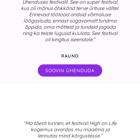
Ühenduses festivalil. See on super festival,
kus oli mõnus õhkkõnd terve ürituse vältel.
Erinevad töötoad andsid võimaluse
lõõgastuda, ennast sügavamalt tundma
õppida, oma mõtteid ja tundeid jagada
ning ka teiste lugusid kuulata. See festival
oli kingitus iseendale.”
RAUNO
SOOVIN ÜHENDUDA
“Ma tõesti tunnen, et festivali High on Life
kogemus avardas mu maailma ja
lennutas mind kõrgustesse.”