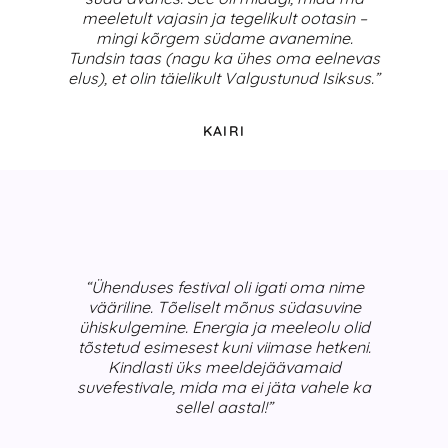
meeletult vajasin ja tegelikult ootasin –
mingi kõrgem südame avanemine.
Tundsin taas (nagu ka ühes oma eelnevas
elus), et olin täielikult Valgustunud Isiksus.”
KAIRI
“Ühenduses festival oli igati oma nime
vääriline. Tõeliselt mõnus südasuvine
ühiskulgemine. Energia ja meeleolu olid
tõstetud esimesest kuni viimase hetkeni.
Kindlasti üks meeldejäävamaid
suvefestivale, mida ma ei jäta vahele ka
sellel aastal!”