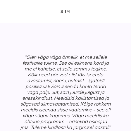
SIIM
“Olen väga väga õnnelik, et me sellele
festivalile tulime. See oli esimene kord ja
me ei kahetse, et selle sammu tegime.
Kõik need päevad olid täis iseenda
avastamist, naeru, nutmist – igatpidi
positiivsust! Sain iseenda kohta teada
väga palju uut, sain juurde julgust ja
enesekindlust. Meeldisid kallistamised ja
sügavad silmavaatamised. Kõige rohkem
meeldis iseenda sisse vaatamine – see oli
väga sügav kogemus. Väga meeldis ka
õhtune programm – erinevad esinejad
jms. Tuleme kindlasti ka järgmisel aastal!”