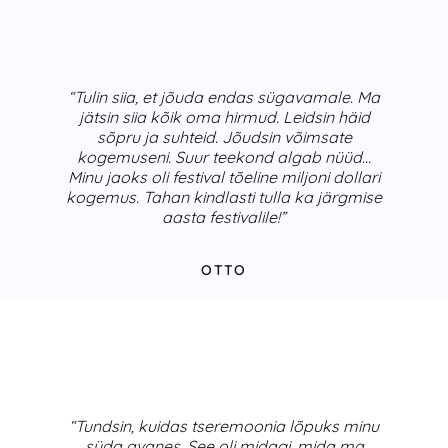
“Tulin siia, et jõuda endas sügavamale. Ma
jätsin siia kõik oma hirmud. Leidsin häid
sõpru ja suhteid. Jõudsin võimsate
kogemuseni. Suur teekond algab nüüd…
Minu jaoks oli festival tõeline miljoni dollari
kogemus. Tahan kindlasti tulla ka järgmise
aasta festivalile!”
OTTO
“Tundsin, kuidas tseremoonia lõpuks minu
süda avanes. See oli midagi, mida ma