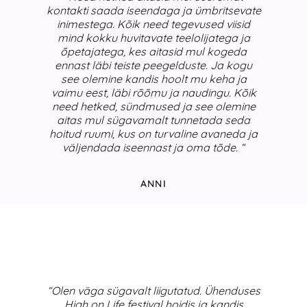
kontakti saada iseendaga ja ümbritsevate
inimestega. Kõik need tegevused viisid
mind kokku huvitavate teelolijatega ja
õpetajatega, kes aitasid mul kogeda
ennast läbi teiste peegelduste. Ja kogu
see olemine kandis hoolt mu keha ja
vaimu eest, läbi rõõmu ja naudingu. Kõik
need hetked, sündmused ja see olemine
aitas mul sügavamalt tunnetada seda
hoitud ruumi, kus on turvaline avaneda ja
väljendada iseennast ja oma tõde. “
ANNI
“Olen väga sügavalt liigutatud. Ühenduses
High on Life festival hoidis ja kandis