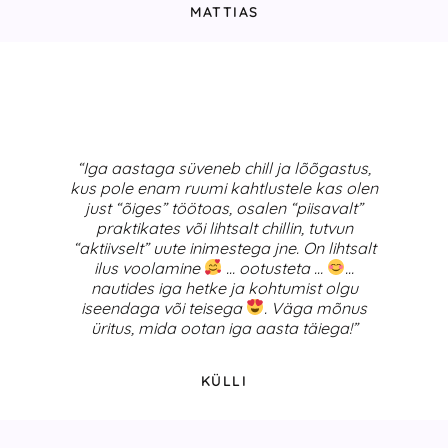
MATTIAS
“Iga aastaga süveneb chill ja lõõgastus,
kus pole enam ruumi kahtlustele kas olen
just “õiges” töötoas, osalen “piisavalt”
praktikates või lihtsalt chillin, tutvun
“aktiivselt” uute inimestega jne. On lihtsalt
ilus voolamine
… ootusteta …
…
nautides iga hetke ja kohtumist olgu
iseendaga või teisega
. Väga mõnus
üritus, mida ootan iga aasta täiega!”
KÜLLI