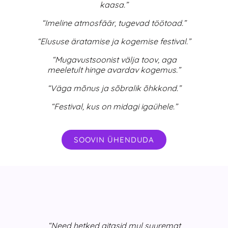
kaasa.”
“Imeline atmosfäär, tugevad töötoad.”
“Elususe äratamise ja kogemise festival.”
“Mugavustsoonist välja toov, aga
meeletult hinge avardav kogemus.”
“Väga mõnus ja sõbralik õhkkond.”
“Festival, kus on midagi igaühele.”
SOOVIN ÜHENDUDA
“Need hetked aitasid mul suuremat