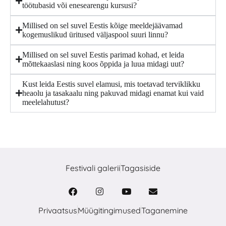
töötubasid või enesearengu kursusi?
Millised on sel suvel Eestis kõige meeldejäävamad
kogemuslikud üritused väljaspool suuri linnu?
Millised on sel suvel Eestis parimad kohad, et leida
mõttekaaslasi ning koos õppida ja luua midagi uut?
Kust leida Eestis suvel elamusi, mis toetavad terviklikku
heaolu ja tasakaalu ning pakuvad midagi enamat kui vaid
meelelahutust?
Festivali galerii
Tagasiside
Privaatsus
Müügitingimused
Taganemine