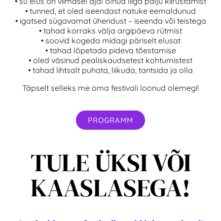
• su elus on viimasel ajal olnud liiga palju kiirustamist
• tunned, et oled iseendast natuke eemaldunud
• igatsed sügavamat ühendust – iseenda või teistega
• tahad korraks välja argipäeva rütmist
• soovid kogeda midagi päriselt elusat
• tahad lõpetada pideva tõestamise
• oled väsinud pealiskaudsetest kohtumistest
• tahad lihtsalt puhata, liikuda, tantsida ja olla
Täpselt selleks me oma festivali loonud olemegi!
PROGRAMM
TULE ÜKSI VÕI
KAASLASEGA!