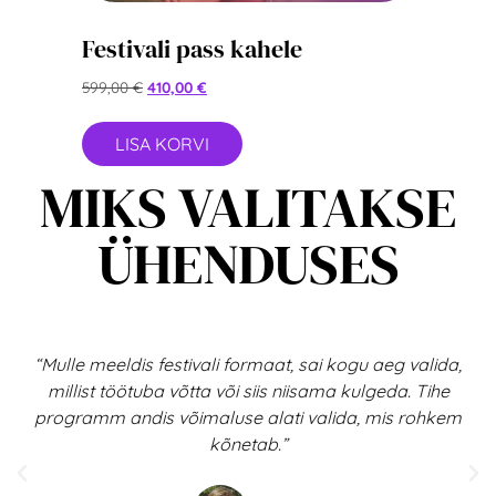
Festivali pass kahele
599,00
€
410,00
€
LISA KORVI
MIKS VALITAKSE
ÜHENDUSES
“Mulle meeldis festivali formaat, sai kogu aeg valida,
millist töötuba võtta või siis niisama kulgeda. Tihe
programm andis võimaluse alati valida, mis rohkem
kõnetab.”