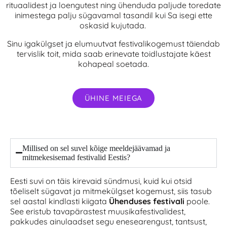
rituaalidest ja loengutest ning ühenduda paljude toredate
inimestega palju sügavamal tasandil kui Sa isegi ette
oskasid kujutada.
Sinu igakülgset ja elumuutvat festivalikogemust täiendab
tervislik toit, mida saab erinevate toidlustajate käest
kohapeal soetada.
ÜHINE MEIEGA
Millised on sel suvel kõige meeldejäävamad ja
mitmekesisemad festivalid Eestis?
Eesti suvi on täis kirevaid sündmusi, kuid kui otsid
tõeliselt sügavat ja mitmekülgset kogemust, siis tasub
sel aastal kindlasti kiigata
Ühenduses festivali
poole.
See eristub tavapärastest muusikafestivalidest,
pakkudes ainulaadset segu enesearengust, tantsust,