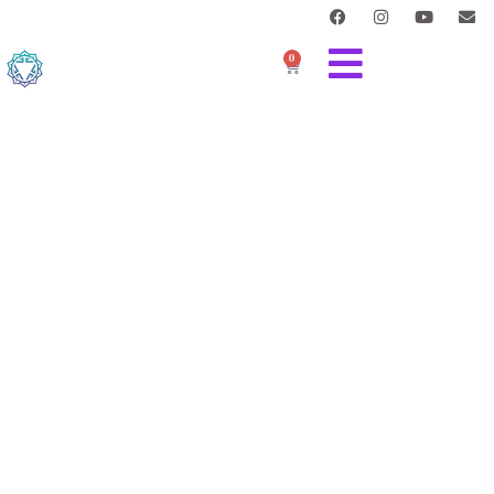
0
Eesti tuntuim
enesearengu
festival tuleb taas!
15-18. JUULIL 2027 | PÜHALI HEA ELU KESKUS
40 + kogenud esinejat
70 + töötuba kehale, südamele ja hingele