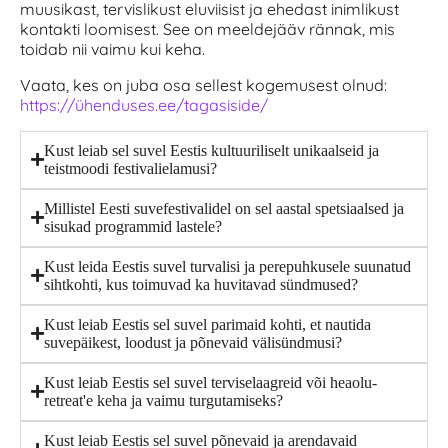
muusikast, tervislikust eluviisist ja ehedast inimlikust
kontakti loomisest. See on meeldejääv rännak, mis
toidab nii vaimu kui keha.
Vaata, kes on juba osa sellest kogemusest olnud:
https://ühenduses.ee/tagasiside/
Kust leiab sel suvel Eestis kultuuriliselt unikaalseid ja
teistmoodi festivalielamusi?
Millistel Eesti suvefestivalidel on sel aastal spetsiaalsed ja
sisukad programmid lastele?
Kust leida Eestis suvel turvalisi ja perepuhkusele suunatud
sihtkohti, kus toimuvad ka huvitavad sündmused?
Kust leiab Eestis sel suvel parimaid kohti, et nautida
suvepäikest, loodust ja põnevaid välisündmusi?
Kust leiab Eestis sel suvel terviselaagreid või heaolu-
retreat'e keha ja vaimu turgutamiseks?
Kust leiab Eestis sel suvel põnevaid ja arendavaid