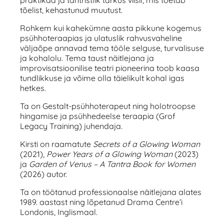
tõelist, kehastunud muutust.
Rohkem kui kahekümne aasta pikkune kogemus
psühhoteraapias ja ulatuslik rahvusvaheline
väljaõpe annavad tema tööle selguse, turvalisuse
ja kohalolu. Tema taust näitlejana ja
improvisatsioonilise teatri pioneerina toob kaasa
tundlikkuse ja võime olla täielikult kohal igas
hetkes.
Ta on Gestalt-psühhoterapeut ning holotroopse
hingamise ja psühhedeelse teraapia (Grof
Legacy Training) juhendaja.
Kirsti on raamatute
Secrets of a Glowing Woman
(2021),
Power Years of a Glowing Woman
(2023)
ja
Garden of Venus
– A Tantra Book for Women
(2026) autor.
Ta on töötanud professionaalse näitlejana alates
1989. aastast ning lõpetanud Drama Centre’i
Londonis, Inglismaal.