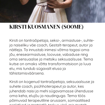
KIRSTI KUOSMANEN (SOOME)
Kirsti on tantraõpetaja, seksi-, armastuse-, suhte-
ja naiseliku väe coach, Gestalt-terapeut, autor ja
näitleja. Ta innustab inimesi võtma tagasi oma
jõu, enesearmastuse, loovuse, vabaduse ning
oma sensuaalse ja metsiku seksuaalsuse. Tema
kutse on omaks võtta transformatsioon ja luua
elu, mis tundub sügavalt elusa ja
tähistamisväärsena.
Kirsti on kogenud tantraõpetaja, seksuaalsuse ja
suhete coach, psühhoterapeut ja autor, kes
juhendab naisi ja mehi sügavamasse ühendusse
oma keha, elujõu ja naudinguga. Tema töös
põimuvad terapeutiline arusaam, somaatilised
praktikad ja tantristlik tarkus viisil, mis toetab