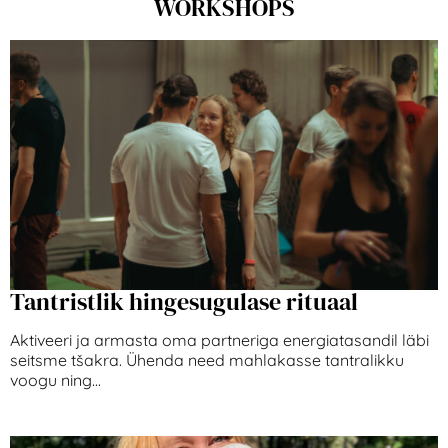
WORKSHOPS
Tantristlik hingesugulase rituaal
Aktiveeri ja armasta oma partneriga energiatasandil läbi
seitsme tšakra. Ühenda need mahlakasse tantralikku
voogu ning...