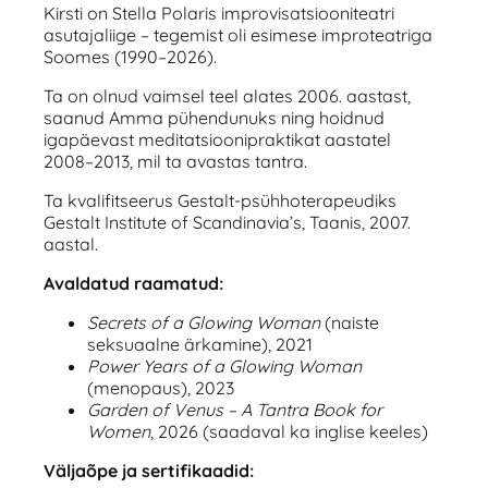
Kirsti on Stella Polaris improvisatsiooniteatri
asutajaliige – tegemist oli esimese improteatriga
Soomes (1990–2026).
Ta on olnud vaimsel teel alates 2006. aastast,
saanud Amma pühendunuks ning hoidnud
igapäevast meditatsioonipraktikat aastatel
2008–2013, mil ta avastas tantra.
Ta kvalifitseerus Gestalt-psühhoterapeudiks
Gestalt Institute of Scandinavia’s, Taanis, 2007.
aastal.
Avaldatud raamatud:
Secrets of a Glowing Woman
(naiste
seksuaalne ärkamine), 2021
Power Years of a Glowing Woman
(menopaus), 2023
Garden of Venus – A Tantra Book for
Women
, 2026 (saadaval ka inglise keeles)
Väljaõpe ja sertifikaadid: