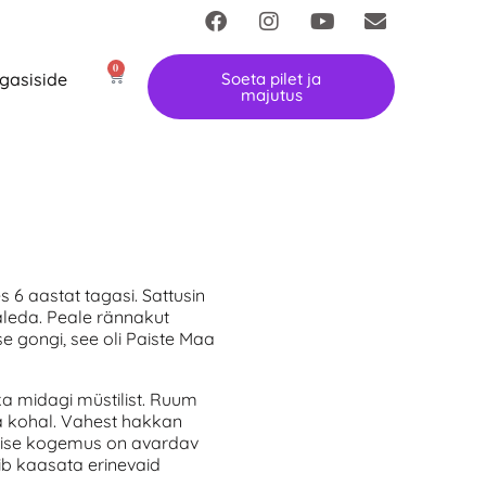
0
gasiside
Soeta pilet ja
majutus
 aastat tagasi. Sattusin
aleda. Peale rännakut
se gongi, see oli Paiste Maa
ka midagi müstilist. Ruum
a kohal. Vahest hakkan
imise kogemus on avardav
ib kaasata erinevaid