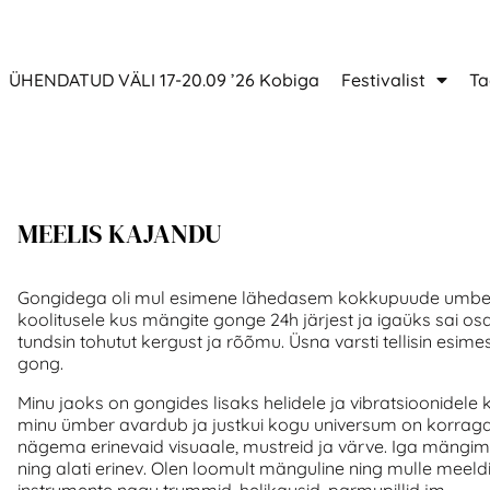
ÜHENDATUD VÄLI 17-20.09 ’26 Kobiga
Festivalist
Ta
MEELIS KAJANDU
Gongidega oli mul esimene lähedasem kokkupuude umbes 6
koolitusele kus mängite gonge 24h järjest ja igaüks sai os
tundsin tohutut kergust ja rõõmu. Üsna varsti tellisin esime
gong.
Minu jaoks on gongides lisaks helidele ja vibratsioonidele 
minu ümber avardub ja justkui kogu universum on korrag
nägema erinevaid visuaale, mustreid ja värve. Iga mäng
ning alati erinev. Olen loomult mänguline ning mulle meeld
instrumente nagu trummid, helikausid, parmupillid jm.