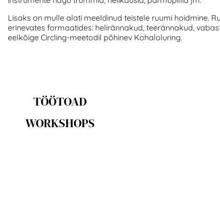
Lisaks on mulle alati meeldinud teistele ruumi hoidmine. 
erinevates formaatides: helirännakud, teerännakud, vabast
eelkõige Circling-meetodil põhinev Kohaloluring.
TÖÖTOAD
WORKSHOPS