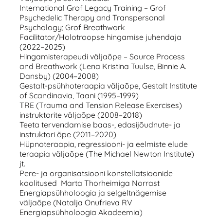
International Grof Legacy Training – Grof
Psychedelic Therapy and Transpersonal
Psychology; Grof Breathwork
Facilitator/Holotroopse hingamise juhendaja
(2022–2025)
Hingamisterapeudi väljaõpe – Source Process
and Breathwork (Lena Kristina Tuulse, Binnie A.
Dansby) (2004–2008)
Gestalt-psühhoteraapia väljaõpe, Gestalt Institute
of Scandinavia, Taani (1995–1999)
TRE (Trauma and Tension Release Exercises)
instruktorite väljaõpe (2008–2018)
Teeta tervendamise baas-, edasijõudnute- ja
instruktori õpe (2011–2020)
Hüpnoteraapia, regressiooni- ja eelmiste elude
teraapia väljaõpe (The Michael Newton Institute)
jt.
Pere- ja organisatsiooni konstellatsioonide
koolitused Marta Thorheimiga Norrast
Energiapsühholoogia ja selgeltnägemise
väljaõpe (Natalja Onufrieva RV
Energiapsühholoogia Akadeemia)