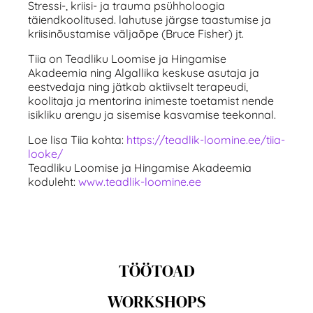
Stressi-, kriisi- ja trauma psühholoogia
täiendkoolitused. lahutuse järgse taastumise ja
kriisinõustamise väljaõpe (Bruce Fisher) jt.
Tiia on Teadliku Loomise ja Hingamise
Akadeemia ning Algallika keskuse asutaja ja
eestvedaja ning jätkab aktiivselt terapeudi,
koolitaja ja mentorina inimeste toetamist nende
isikliku arengu ja sisemise kasvamise teekonnal.
Loe lisa Tiia kohta:
https://teadlik-
loomine.ee/tiia-
looke/
Teadliku Loomise ja Hingamise Akadeemia
koduleht:
www.teadlik-loomine.ee
TÖÖTOAD
WORKSHOPS