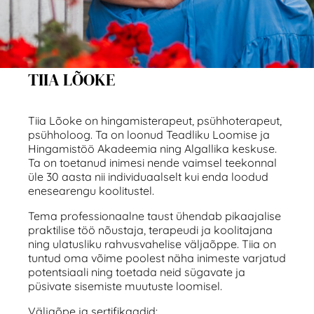
TIIA LÕOKE
Tiia Lõoke on hingamisterapeut, psühhoterapeut,
psühholoog. Ta on loonud Teadliku Loomise ja
Hingamistöö Akadeemia ning Algallika keskuse.
Ta on toetanud inimesi nende vaimsel teekonnal
üle 30 aasta nii individuaalselt kui enda loodud
enesearengu koolitustel.
Tema professionaalne taust ühendab pikaajalise
praktilise töö nõustaja, terapeudi ja koolitajana
ning ulatusliku rahvusvahelise väljaõppe. Tiia on
tuntud oma võime poolest näha inimeste varjatud
potentsiaali ning toetada neid sügavate ja
püsivate sisemiste muutuste loomisel.
Väljaõpe ja sertifikaadid: