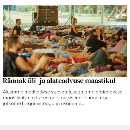
Rännak üli- ja alateadvuse maastikul
Alustame meditatiivse sisevaatlusega oma alateadvuse
maastikul ja aktiveerime oma sisemise nägemise,
jätkame hingamistööga ja avaneme...