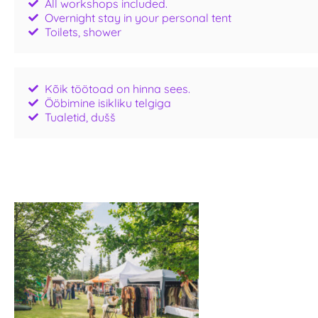
All workshops included.
Overnight stay in your personal tent
Toilets, shower
Kõik töötoad on hinna sees.
Ööbimine isikliku telgiga
Tualetid, dušš