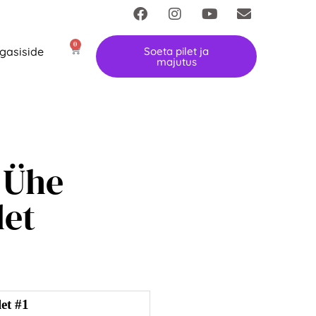
0
gasiside
Soeta pilet ja
majutus
i Ühe
let
let #1