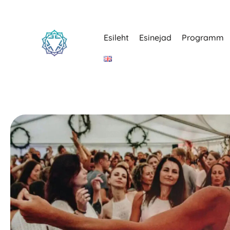
Esileht
Esinejad
Programm