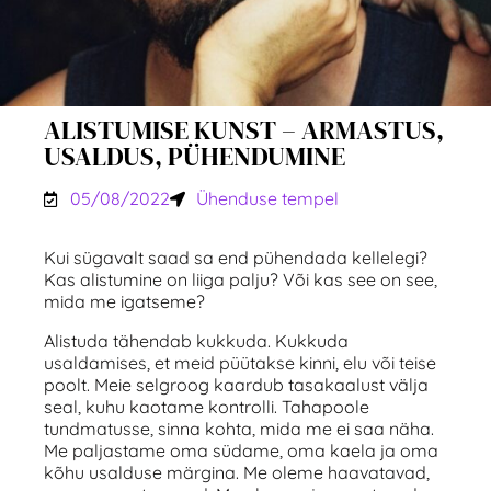
ALISTUMISE KUNST – ARMASTUS,
USALDUS, PÜHENDUMINE
05/08/2022
Ühenduse tempel
Kui sügavalt saad sa end pühendada kellelegi?
Kas alistumine on liiga palju? Või kas see on see,
mida me igatseme?
Alistuda tähendab kukkuda. Kukkuda
usaldamises, et meid püütakse kinni, elu või teise
poolt. Meie selgroog kaardub tasakaalust välja
seal, kuhu kaotame kontrolli. Tahapoole
tundmatusse, sinna kohta, mida me ei saa näha.
Me paljastame oma südame, oma kaela ja oma
kõhu usalduse märgina. Me oleme haavatavad,