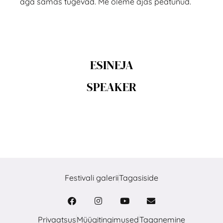
aga samas tugevad. Me oleme ajas peatunud.
ESINEJA
SPEAKER
Festivali galerii
Tagasiside
Privaatsus
Müügitingimused
Taganemine