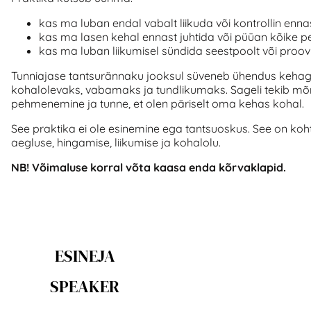
kas ma luban endal vabalt liikuda või kontrollin enna
kas ma lasen kehal ennast juhtida või püüan kõike 
kas ma luban liikumisel sündida seestpoolt või proovi
Tunniajase tantsurännaku jooksul süveneb ühendus keha
kohalolevaks, vabamaks ja tundlikumaks. Sageli tekib mõn
pehmenemine ja tunne, et olen päriselt oma kehas kohal.
See praktika ei ole esinemine ega tantsuoskus. See on ko
aegluse, hingamise, liikumise ja kohalolu.
NB! Võimaluse korral võta kaasa enda kõrvaklapid.
ESINEJA
SPEAKER