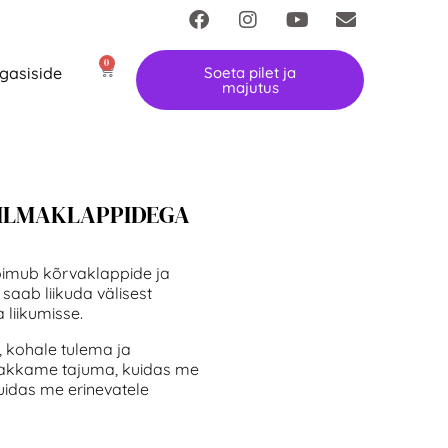
0
gasiside
Soeta pilet ja
majutus
SILMAKLAPPIDEGA
toimub kõrvaklappide ja
saab liikuda välisest
 liikumisse.
 kohale tulema ja
 hakkame tajuma, kuidas me
idas me erinevatele