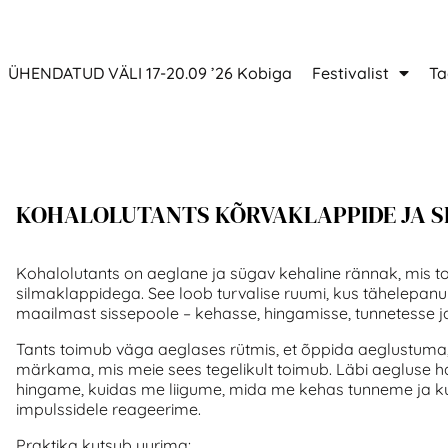
ÜHENDATUD VÄLI 17-20.09 ’26 Kobiga
Festivalist
Ta
KOHALOLUTANTS KÕRVAKLAPPIDE JA 
Kohalolutants on aeglane ja sügav kehaline rännak, mis 
silmaklappidega. See loob turvalise ruumi, kus tähelepanu 
maailmast sissepoole – kehasse, hingamisse, tunnetesse ja
Tants toimub väga aeglases rütmis, et õppida aeglustuma,
märkama, mis meie sees tegelikult toimub. Läbi aegluse
hingame, kuidas me liigume, mida me kehas tunneme ja ku
impulssidele reageerime.
Praktika kutsub uurima: