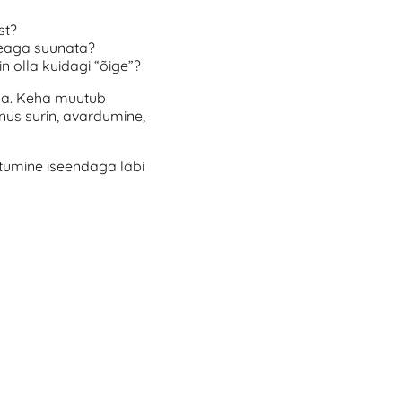
st?
peaga suunata?
n olla kuidagi “õige”?
ga. Keha muutub
us surin, avardumine,
htumine iseendaga läbi