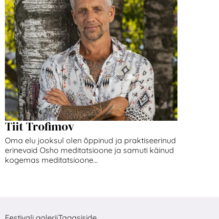
Tiit Trofimov
Oma elu jooksul olen õppinud ja praktiseerinud
erinevaid Osho meditatsioone ja samuti käinud
kogemas meditatsioone...
Festivali galerii
Tagasiside