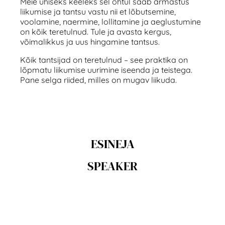
Meie ühiseks keeleks sel õhtul saab armastus
liikumise ja tantsu vastu nii et lõbutsemine,
voolamine, naermine, lollitamine ja aeglustumine
on kõik teretulnud. Tule ja avasta kergus,
võimalikkus ja uus hingamine tantsus.
Kõik tantsijad on teretulnud – see praktika on
lõpmatu liikumise uurimine iseenda ja teistega.
Pane selga riided, milles on mugav liikuda.
ESINEJA
SPEAKER