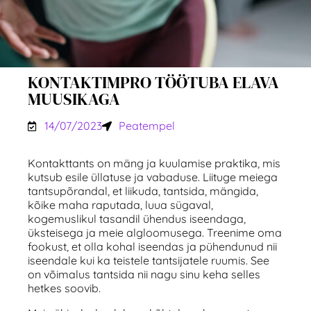
KONTAKTIMPRO TÖÖTUBA ELAVA
MUUSIKAGA
14/07/2023
Peatempel
Kontakttants on mäng ja kuulamise praktika, mis
kutsub esile üllatuse ja vabaduse. Liituge meiega
tantsupõrandal, et liikuda, tantsida, mängida,
kõike maha raputada, luua sügaval,
kogemuslikul tasandil ühendus iseendaga,
üksteisega ja meie algloomusega. Treenime oma
fookust, et olla kohal iseendas ja pühendunud nii
iseendale kui ka teistele tantsijatele ruumis. See
on võimalus tantsida nii nagu sinu keha selles
hetkes soovib.