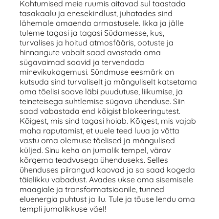
Kohtumised meie ruumis aitavad sul taastada
tasakaalu ja enesekindlust, juhatades sind
lähemale omaenda armastusele. Ikka ja jälle
tuleme tagasi ja tagasi Südamesse, kus,
turvalises ja hoitud atmosfääris, ootuste ja
hinnangute vabalt saad avastada oma
sügavaimad soovid ja tervendada
minevikukogemusi. Sündmuse eesmärk on
kutsuda sind turvaliselt ja mänguliselt katsetama
oma tõelisi soove läbi puudutuse, liikumise, ja
teineteisega suhtlemise sügava ühenduse. Siin
saad vabastada end kõigist blokeeringutest.
Kõigest, mis sind tagasi hoiab. Kõigest, mis vajab
maha raputamist, et uuele teed luua ja võtta
vastu oma olemuse tõelised ja mängulised
küljed. Sinu keha on jumalik tempel, värav
kõrgema teadvusega ühenduseks. Selles
ühenduses piirangud kaovad ja sa saad kogeda
täielikku vabadust. Avades ukse oma sisemisele
maagiale ja transformatsioonile, tunned
eluenergia puhtust ja ilu. Tule ja tõuse lendu oma
templi jumalikkuse väel!