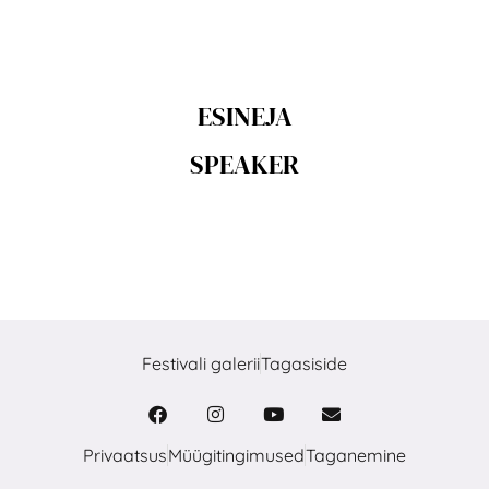
ESINEJA
SPEAKER
Festivali galerii
Tagasiside
Privaatsus
Müügitingimused
Taganemine