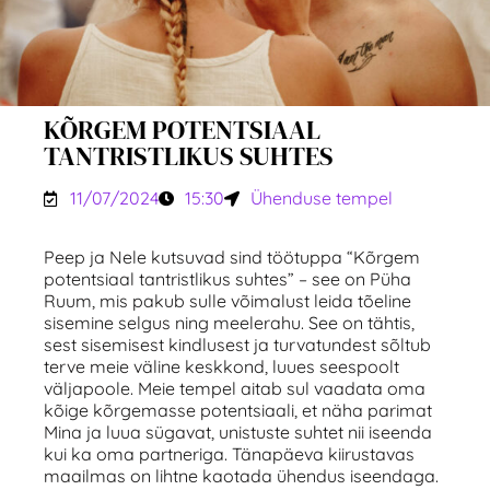
KÕRGEM POTENTSIAAL
TANTRISTLIKUS SUHTES
11/07/2024
15:30
Ühenduse tempel
Peep ja Nele kutsuvad sind töötuppa “Kõrgem
potentsiaal tantristlikus suhtes” – see on Püha
Ruum, mis pakub sulle võimalust leida tõeline
sisemine selgus ning meelerahu. See on tähtis,
sest sisemisest kindlusest ja turvatundest sõltub
terve meie väline keskkond, luues seespoolt
väljapoole. Meie tempel aitab sul vaadata oma
kõige kõrgemasse potentsiaali, et näha parimat
Mina ja luua sügavat, unistuste suhtet nii iseenda
kui ka oma partneriga. Tänapäeva kiirustavas
maailmas on lihtne kaotada ühendus iseendaga.