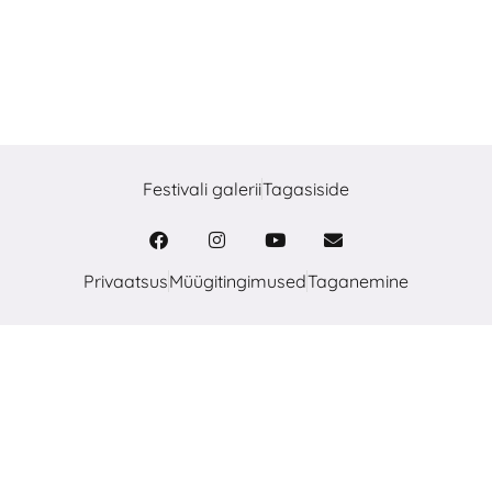
Festivali galerii
Tagasiside
Privaatsus
Müügitingimused
Taganemine