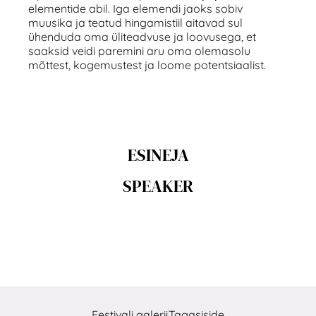
elementide abil. Iga elemendi jaoks sobiv
muusika ja teatud hingamistiil aitavad sul
ühenduda oma üliteadvuse ja loovusega, et
saaksid veidi paremini aru oma olemasolu
mõttest, kogemustest ja loome potentsiaalist.
ESINEJA
SPEAKER
Festivali galerii
Tagasiside