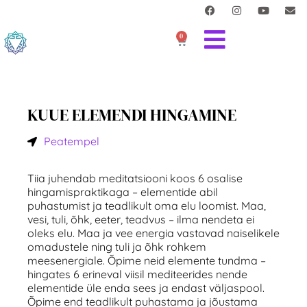
0
KUUE ELEMENDI HINGAMINE
Peatempel
Tiia juhendab meditatsiooni koos 6 osalise
hingamispraktikaga – elementide abil
puhastumist ja teadlikult oma elu loomist. Maa,
vesi, tuli, õhk, eeter, teadvus – ilma nendeta ei
oleks elu. Maa ja vee energia vastavad naiselikele
omadustele ning tuli ja õhk rohkem
meesenergiale. Õpime neid elemente tundma –
hingates 6 erineval viisil mediteerides nende
elementide üle enda sees ja endast väljaspool.
Õpime end teadlikult puhastama ja jõustama