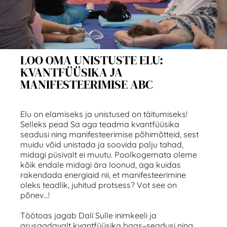
LOO OMA UNISTUSTE ELU:
KVANTFÜÜSIKA JA
MANIFESTEERIMISE ABC
Elu on elamiseks ja unistused on täitumiseks!
Selleks pead Sa aga teadma kvantfüüsika
seadusi ning manifesteerimise põhimõtteid, sest
muidu võid unistada ja soovida palju tahad,
midagi püsivalt ei muutu. Poolkogemata oleme
kõik endale midagi ära loonud, aga kuidas
rakendada energiaid nii, et manifesteerimine
oleks teadlik, juhitud protsess? Vot see on
põnev…!
Töötoas jagab Dalí Sulle inimkeeli ja
arusaadavalt kvantfüüsika baas
–
seadusi ning