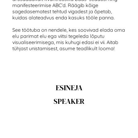
manifesteerimise ABC’d. Räägib kõige
sagedasematest tehtud vigadest ja õpetab,
kuidas alateadvus enda kasuks tööle panna.
See töötuba on nendele, kes soovivad elada oma
elu parimat elu ega viitsi tegeleda lõputu
visualiseerimisega, mis kuhugi edasi ei vii. Aitab
tühjast unistamisest, asume teadlikult looma!
ESINEJA
SPEAKER