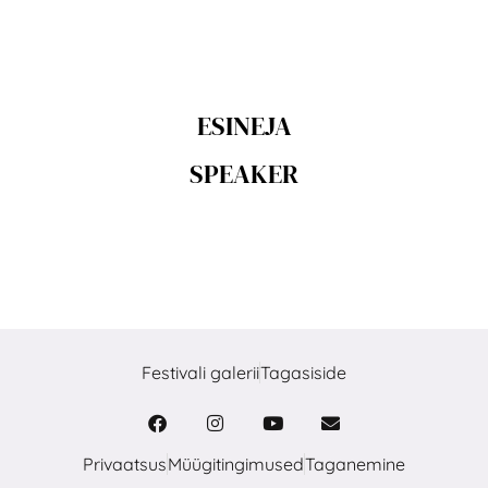
ESINEJA
SPEAKER
Festivali galerii
Tagasiside
Privaatsus
Müügitingimused
Taganemine