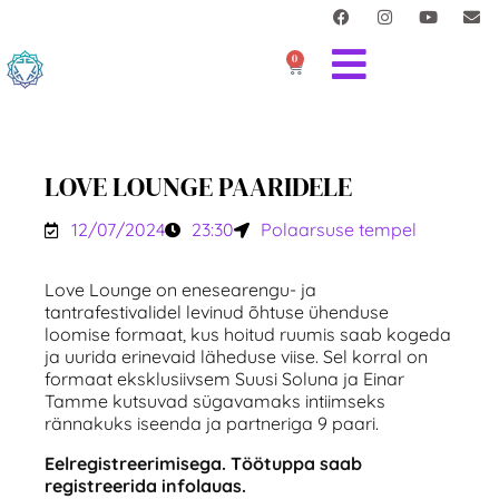
0
LOVE LOUNGE PAARIDELE
12/07/2024
23:30
Polaarsuse tempel
Love Lounge on enesearengu- ja
tantrafestivalidel levinud õhtuse ühenduse
loomise formaat, kus hoitud ruumis saab kogeda
ja uurida erinevaid läheduse viise. Sel korral on
formaat eksklusiivsem Suusi Soluna ja Einar
Tamme kutsuvad sügavamaks intiimseks
rännakuks iseenda ja partneriga 9 paari.
Eelregistreerimisega. Töötuppa saab
registreerida infolauas.