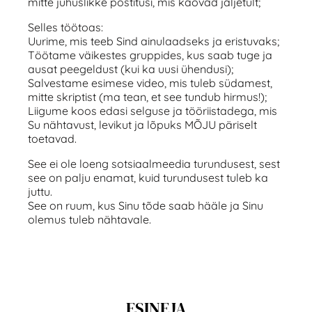
mitte juhuslikke postitusi, mis kaovad jäljetult;
Selles töötoas:
Uurime, mis teeb Sind ainulaadseks ja eristuvaks;
Töötame väikestes gruppides, kus saab tuge ja
ausat peegeldust (kui ka uusi ühendusi);
Salvestame esimese video, mis tuleb südamest,
mitte skriptist (ma tean, et see tundub hirmus!);
Liigume koos edasi selguse ja tööriistadega, mis
Su nähtavust, levikut ja lõpuks MÕJU päriselt
toetavad.
See ei ole loeng sotsiaalmeedia turundusest, sest
see on palju enamat, kuid turundusest tuleb ka
juttu.
See on ruum, kus Sinu tõde saab hääle ja Sinu
olemus tuleb nähtavale.
ESINEJA