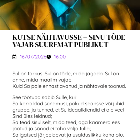
KUTSE NÄHTAVUSSE – SINU TÕDE
VAJAB SUUREMAT PUBLIKUT
16/07/2026
16:00
Sul on tarkus. Sul on tõde, mida jagada. Sul on
anne, mida maailm vajab.
Kuid Sa pole ennast avanud ja nähtavale toonud.
See töötuba sobib Sulle, kui:
Sa korraldad sündmusi, pakud seansse või juhid
gruppe, ja tunned, et Su ideaalkliendid ei ole veel
Sind üles leidnud;
Sa tead sisuliselt, mida teed, aga kaamera ees
jäätud ja sõnad ei taha välja tulla;
Sa igatsed järjepidevat ja usalduslikku kohalolu,