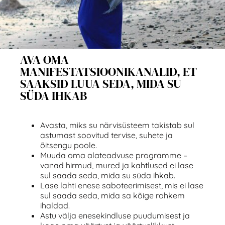
AVA OMA
MANIFESTATSIOONIKANALID, ET
SAAKSID LUUA SEDA, MIDA SU
SÜDA IHKAB
Avasta, miks su närvisüsteem takistab sul
astumast soovitud tervise, suhete ja
õitsengu poole.
Muuda oma alateadvuse programme –
vanad hirmud, mured ja kahtlused ei lase
sul saada seda, mida su süda ihkab.
Lase lahti enese saboteerimisest, mis ei lase
sul saada seda, mida sa kõige rohkem
ihaldad.
Astu välja enesekindluse puudumisest ja