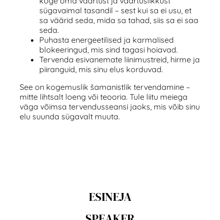
koge oma väärtust ja väärtuslikkust
sügavaimal tasandil – sest kui sa ei usu, et
sa väärid seda, mida sa tahad, siis sa ei saa
seda.
Puhasta energeetilised ja karmalised
blokeeringud, mis sind tagasi hoiavad.
Tervenda esivanemate liinimustreid, hirme ja
piiranguid, mis sinu elus korduvad.
See on kogemuslik šamanistlik tervendamine –
mitte lihtsalt loeng või teooria. Tule liitu meiega
väga võimsa tervendusseansi jaoks, mis võib sinu
elu suunda sügavalt muuta.
ESINEJA
SPEAKER