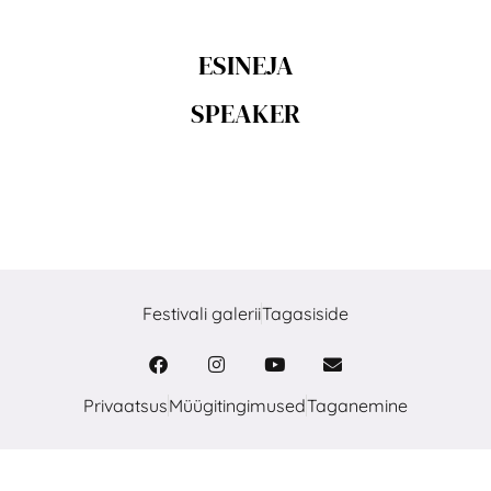
ESINEJA
SPEAKER
Festivali galerii
Tagasiside
Privaatsus
Müügitingimused
Taganemine