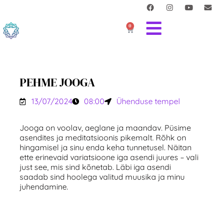
0
PEHME JOOGA
13/07/2024
08:00
Ühenduse tempel
Jooga on voolav, aeglane ja maandav. Püsime
asendites ja meditatsioonis pikemalt. Rõhk on
hingamisel ja sinu enda keha tunnetusel. Näitan
ette erinevaid variatsioone iga asendi juures – vali
just see, mis sind kõnetab. Läbi iga asendi
saadab sind hoolega valitud muusika ja minu
juhendamine.