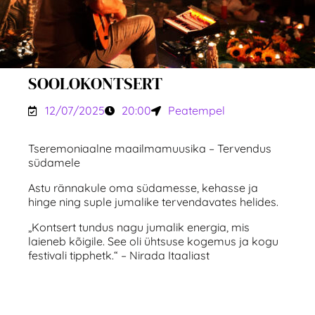
SOOLOKONTSERT
12/07/2025
20:00
Peatempel
Tseremoniaalne maailmamuusika – Tervendus
südamele
Astu rännakule oma südamesse, kehasse ja
hinge ning suple jumalike tervendavates helides.
„Kontsert tundus nagu jumalik energia, mis
laieneb kõigile. See oli ühtsuse kogemus ja kogu
festivali tipphetk.“ – Nirada Itaaliast