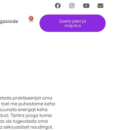
0
gasiside
Soeta pilet ja
majutus
etada praktiseerijat oma
te toel me puhastame keha
 suunata energiat keha
ust. Tantra jooga tunnis
mas viis tugevdada oma
da seksuaalset naudingut,