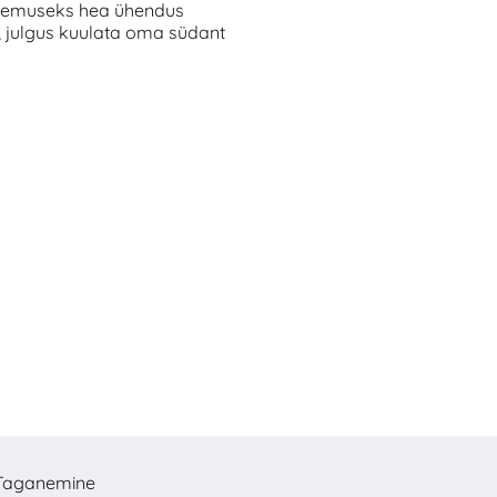
Tulemuseks hea ühendus
s, julgus kuulata oma südant
Taganemine