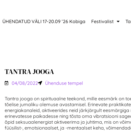
ÜHENDATUD VÄLI 17-20.09 ’26 Kobiga
Festivalist
Ta
TANTRA JOOGA
04/08/2022
Ühenduse tempel
Tantra jooga on spirituaalne teekond, mille eesmärk on to
tõelise jumaliku olemuse avastamisel. Erinevate praktika
energiakanaleid, aktiveerides neid järkjärgult eesmärgiga
erinevatesse paikadesse ning tõsta oma vibratsiooni saged
õpid seksuaalenergiat aktiveerima ja juhtima, mis on või
füüsilist-, emotsionaalset, ja -mentaalset keha, võimenda