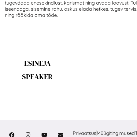
tugevdada enesekindlust, karismat ning avada loovust. 
iseendaga, sisemine rahu, oskus elada hetkes, tugev tervi
ning rääkida oma tõde.
ESINEJA
SPEAKER
Privaatsus
Müügitingimused