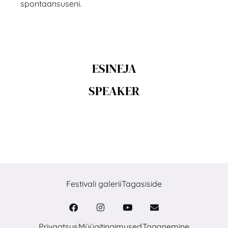
spontaansuseni.
ESINEJA
SPEAKER
Festivali galerii
Tagasiside
Privaatsus
Müügitingimused
Taganemine