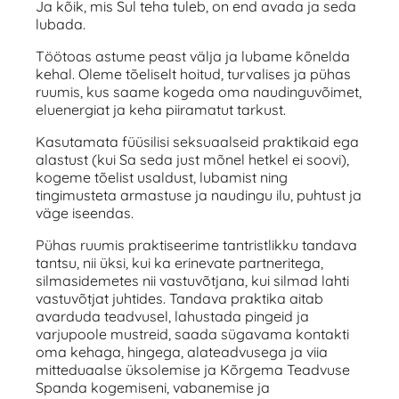
Ja kõik, mis Sul teha tuleb, on end avada ja seda
lubada.
Töötoas astume peast välja ja lubame kõnelda
kehal. Oleme tõeliselt hoitud, turvalises ja pühas
ruumis, kus saame kogeda oma naudinguvõimet,
eluenergiat ja keha piiramatut tarkust.
Kasutamata füüsilisi seksuaalseid praktikaid ega
alastust (kui Sa seda just mõnel hetkel ei soovi),
kogeme tõelist usaldust, lubamist ning
tingimusteta armastuse ja naudingu ilu, puhtust ja
väge iseendas.
Pühas ruumis praktiseerime tantristlikku tandava
tantsu, nii üksi, kui ka erinevate partneritega,
silmasidemetes nii vastuvõtjana, kui silmad lahti
vastuvõtjat juhtides. Tandava praktika aitab
avarduda teadvusel, lahustada pingeid ja
varjupoole mustreid, saada sügavama kontakti
oma kehaga, hingega, alateadvusega ja viia
mitteduaalse üksolemise ja Kõrgema Teadvuse
Spanda kogemiseni, vabanemise ja