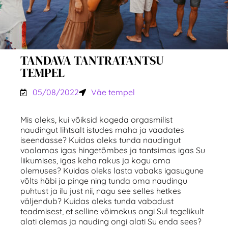
TANDAVA TANTRATANTSU
TEMPEL
05/08/2022
Väe tempel
Mis oleks, kui võiksid kogeda orgasmilist
naudingut lihtsalt istudes maha ja vaadates
iseendasse? Kuidas oleks tunda naudingut
voolamas igas hingetõmbes ja tantsimas igas Su
liikumises, igas keha rakus ja kogu oma
olemuses? Kuidas oleks lasta vabaks igasugune
võlts häbi ja pinge ning tunda oma naudingu
puhtust ja ilu just nii, nagu see selles hetkes
väljendub? Kuidas oleks tunda vabadust
teadmisest, et selline võimekus ongi Sul tegelikult
alati olemas ja nauding ongi alati Su enda sees?