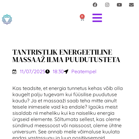
0
TANTRISTLIK ENERGEETILINE
MASSAAŽ ILMA PUUDUTUSTETA
11/07/2025
18:30
Peatempel
Kas teadsite, et energia tunnetus kehas võib olla
kaugelt palju tugevam kui füüsilise puudutuse
kaudu? Ja et massaaži saab teha mitte ainult
teisele inimesele vaid ka endale? Igaüks meist
sisaldab nii meheliku kui ka naiseliku energia
ürgseid elemente. Sõltumata sellest, kas oleme
sündinud meessoost või naissoost, oleme ühtne
universum. See annab meile võimaluse kuulata
endas vastassugu ja luua positiivsemaid