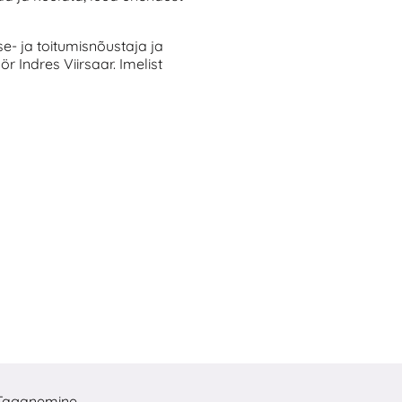
se- ja toitumisnõustaja ja
r Indres Viirsaar. Imelist
Taganemine