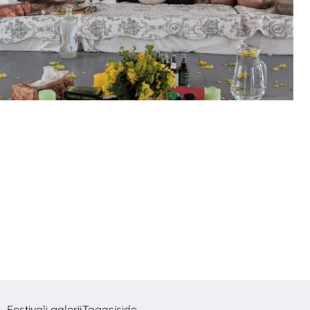
Festivali galerii
Tagasiside