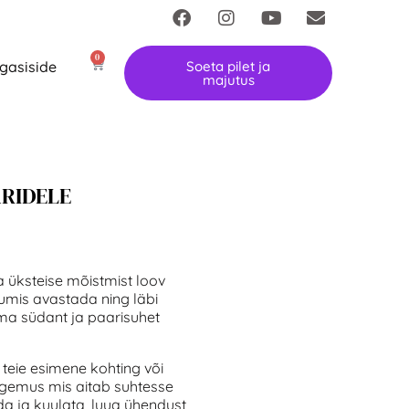
0
gasiside
Soeta pilet ja
majutus
RIDELE
a üksteise mõistmist loov
uumis avastada ning läbi
oma südant ja paarisuhet
teie esimene kohting või
kogemus mis aitab suhtesse
a ja kuulata, luua ühendust