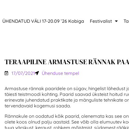
ÜHENDATUD VÄLI 17-20.09 ’26 Kobiga
Festivalist
Ta
TERAAPILINE ARMASTUSE RÄNNAK PAA
17/07/2021
Ühenduse tempel
Armastuse rännak paaridele on sügav, hingelist lähedust j
täiesti teistmoodi kohting. Paarid saavad üksteist hoitud r
erinevate juhendatud praktikate ja mänguliste tehnikate 
tervendavaid kogemusi saada.
Rännakule on oodatud kõik paarid, olenemata kas see on 
olete koos olnud palju aastaid. See võib olla elumuutev 
tuua värskust, kergust, rohkem mõistmist, südamest rääkid