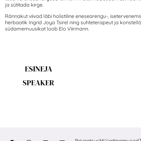
ja sütitada kirge.
Rännakut viivad läbi holistiline enesearengu-, isetervenemi
herbaatik Ingrid Joya Tsirel ning suhteterapeut ja konstellöö
südamemuusikat loob Elo Viirmann.
ESINEJA
SPEAKER
Privaatsus
Müügitingimused