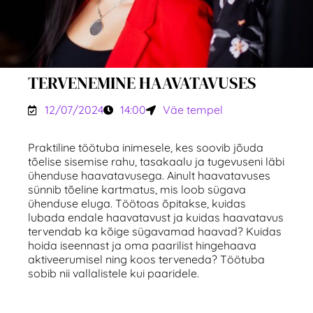
TERVENEMINE HAAVATAVUSES
12/07/2024
14:00
Väe tempel
Praktiline töötuba inimesele, kes soovib jõuda
tõelise sisemise rahu, tasakaalu ja tugevuseni läbi
ühenduse haavatavusega. Ainult haavatavuses
sünnib tõeline kartmatus, mis loob sügava
ühenduse eluga. Töötoas õpitakse, kuidas
lubada endale haavatavust ja kuidas haavatavus
tervendab ka kõige sügavamad haavad? Kuidas
hoida iseennast ja oma paarilist hingehaava
aktiveerumisel ning koos terveneda? Töötuba
sobib nii vallalistele kui paaridele.