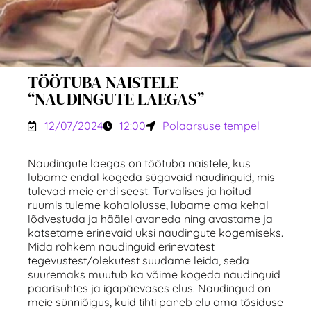
TÖÖTUBA NAISTELE
“NAUDINGUTE LAEGAS”
12/07/2024
12:00
Polaarsuse tempel
Naudingute laegas on töötuba naistele, kus
lubame endal kogeda sügavaid naudinguid, mis
tulevad meie endi seest. Turvalises ja hoitud
ruumis tuleme kohalolusse, lubame oma kehal
lõdvestuda ja häälel avaneda ning avastame ja
katsetame erinevaid uksi naudingute kogemiseks.
Mida rohkem naudinguid erinevatest
tegevustest/olekutest suudame leida, seda
suuremaks muutub ka võime kogeda naudinguid
paarisuhtes ja igapäevases elus. Naudingud on
meie sünniõigus, kuid tihti paneb elu oma tõsiduse