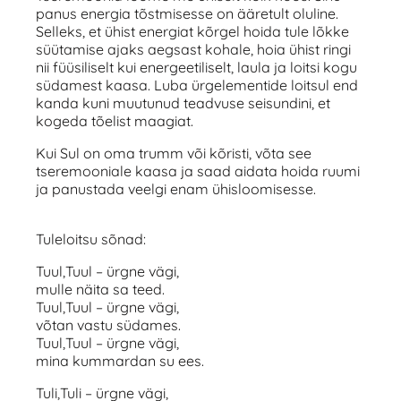
panus energia tõstmisesse on ääretult oluline.
Selleks, et ühist energiat kõrgel hoida tule lõkke
süütamise ajaks aegsast kohale, hoia ühist ringi
nii füüsiliselt kui energeetiliselt, laula ja loitsi kogu
südamest kaasa. Luba ürgelementide loitsul end
kanda kuni muutunud teadvuse seisundini, et
kogeda tõelist maagiat.
Kui Sul on oma trumm või kõristi, võta see
tseremooniale kaasa ja saad aidata hoida ruumi
ja panustada veelgi enam ühisloomisesse.
Tuleloitsu sõnad:
Tuul,Tuul – ürgne vägi,
mulle näita sa teed.
Tuul,Tuul – ürgne vägi,
võtan vastu südames.
Tuul,Tuul – ürgne vägi,
mina kummardan su ees.
Tuli,Tuli – ürgne vägi,