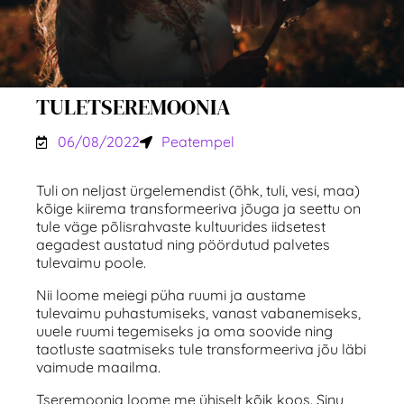
TULETSEREMOONIA
06/08/2022
Peatempel
Tuli on neljast ürgelemendist (õhk, tuli, vesi, maa)
kõige kiirema transformeeriva jõuga ja seettu on
tule väge põlisrahvaste kultuurides iidsetest
aegadest austatud ning pöördutud palvetes
tulevaimu poole.
Nii loome meiegi püha ruumi ja austame
tulevaimu puhastumiseks, vanast vabanemiseks,
uuele ruumi tegemiseks ja oma soovide ning
taotluste saatmiseks tule transformeeriva jõu läbi
vaimude maailma.
Tseremoonia loome me ühiselt kõik koos. Sinu