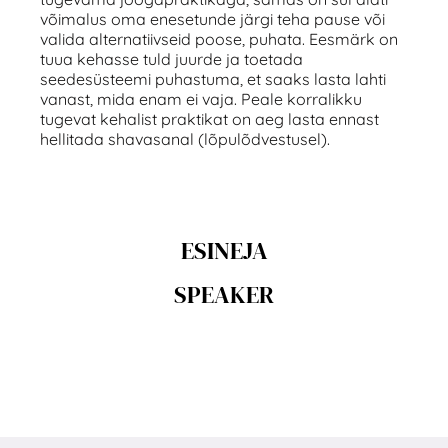
võimalus oma enesetunde järgi teha pause või
valida alternatiivseid poose, puhata. Eesmärk on
tuua kehasse tuld juurde ja toetada
seedesüsteemi puhastuma, et saaks lasta lahti
vanast, mida enam ei vaja. Peale korralikku
tugevat kehalist praktikat on aeg lasta ennast
hellitada shavasanal (lõpulõdvestusel).
ESINEJA
SPEAKER