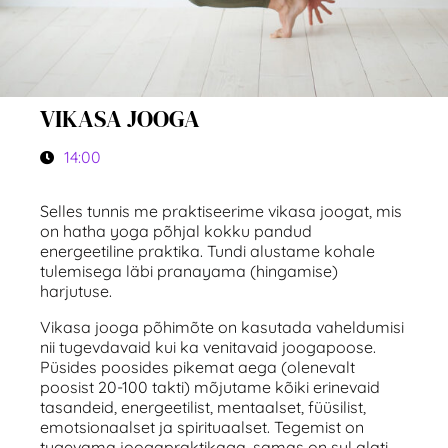
VIKASA JOOGA
14:00
Selles tunnis me praktiseerime vikasa joogat, mis
on hatha yoga põhjal kokku pandud
energeetiline praktika. Tundi alustame kohale
tulemisega läbi pranayama (hingamise)
harjutuse.
Vikasa jooga põhimõte on kasutada vaheldumisi
nii tugevdavaid kui ka venitavaid joogapoose.
Püsides poosides pikemat aega (olenevalt
poosist 20-100 takti) mõjutame kõiki erinevaid
tasandeid, energeetilist, mentaalset, füüsilist,
emotsionaalset ja spirituaalset. Tegemist on
tugevama joogapraktikaga, samas on sul alati