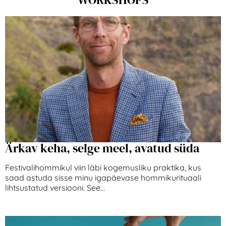
Ärkav keha, selge meel, avatud süda
Festivalihommikul viin läbi kogemusliku praktika, kus
saad astuda sisse minu igapäevase hommikurituaali
lihtsustatud versiooni. See...