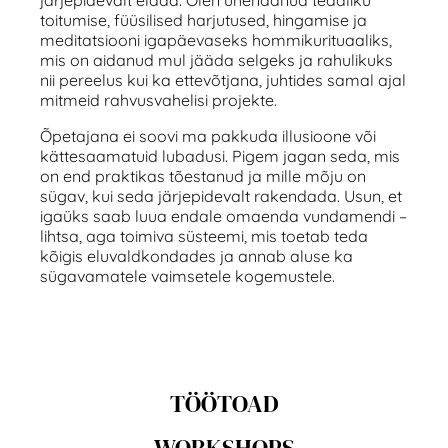
toitumise, füüsilised harjutused, hingamise ja
meditatsiooni igapäevaseks hommikurituaaliks,
mis on aidanud mul jääda selgeks ja rahulikuks
nii pereelus kui ka ettevõtjana, juhtides samal ajal
mitmeid rahvusvahelisi projekte.
Õpetajana ei soovi ma pakkuda illusioone või
kättesaamatuid lubadusi. Pigem jagan seda, mis
on end praktikas tõestanud ja mille mõju on
sügav, kui seda järjepidevalt rakendada. Usun, et
igaüks saab luua endale omaenda vundamendi –
lihtsa, aga toimiva süsteemi, mis toetab teda
kõigis eluvaldkondades ja annab aluse ka
sügavamatele vaimsetele kogemustele.
TÖÖTOAD
WORKSHOPS