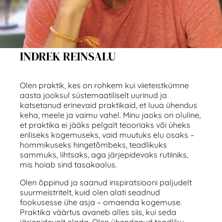
INDREK REINSALU
Olen praktik, kes on rohkem kui viieteistkümne
aasta jooksul süstemaatiliselt uurinud ja
katsetanud erinevaid praktikaid, et luua ühendus
keha, meele ja vaimu vahel. Minu jaoks on oluline,
et praktika ei jääks pelgalt teooriaks või üheks
eriliseks kogemuseks, vaid muutuks elu osaks –
hommikuseks hingetõmbeks, teadlikuks
sammuks, lihtsaks, aga järjepidevaks rutiiniks,
mis hoiab sind tasakaalus.
Olen õppinud ja saanud inspiratsiooni paljudelt
suurmeistritelt, kuid olen alati seadnud
fookusesse ühe asja – omaenda kogemuse.
Praktika väärtus avaneb alles siis, kui seda
järjepidevalt elada. Olen ühendanud teadliku