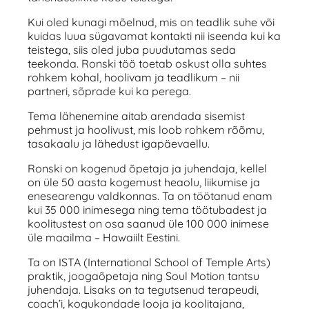
Kui oled kunagi mõelnud, mis on teadlik suhe või
kuidas luua sügavamat kontakti nii iseenda kui ka
teistega, siis oled juba puudutamas seda
teekonda. Ronski töö toetab oskust olla suhtes
rohkem kohal, hoolivam ja teadlikum – nii
partneri, sõprade kui ka perega.
Tema lähenemine aitab arendada sisemist
pehmust ja hoolivust, mis loob rohkem rõõmu,
tasakaalu ja lähedust igapäevaellu.
Ronski on kogenud õpetaja ja juhendaja, kellel
on üle 50 aasta kogemust heaolu, liikumise ja
enesearengu valdkonnas. Ta on töötanud enam
kui 35 000 inimesega ning tema töötubadest ja
koolitustest on osa saanud üle 100 000 inimese
üle maailma – Hawaiilt Eestini.
Ta on ISTA (International School of Temple Arts)
praktik, joogaõpetaja ning Soul Motion tantsu
juhendaja. Lisaks on ta tegutsenud terapeudi,
coach’i, kogukondade looja ja koolitajana,