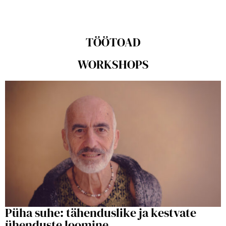
TÖÖTOAD
WORKSHOPS
Püha suhe: tähenduslike ja kestvate
ühenduste loomine