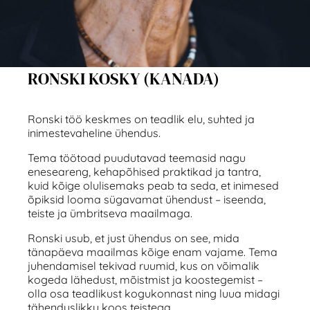
RONSKI KOSKY (KANADA)
Ronski töö keskmes on teadlik elu, suhted ja
inimestevaheline ühendus.
Tema töötoad puudutavad teemasid nagu
eneseareng, kehapõhised praktikad ja tantra,
kuid kõige olulisemaks peab ta seda, et inimesed
õpiksid looma sügavamat ühendust – iseenda,
teiste ja ümbritseva maailmaga.
Ronski usub, et just ühendus on see, mida
tänapäeva maailmas kõige enam vajame. Tema
juhendamisel tekivad ruumid, kus on võimalik
kogeda lähedust, mõistmist ja koostegemist –
olla osa teadlikust kogukonnast ning luua midagi
tähenduslikku koos teistega.