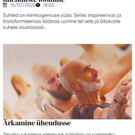
16/07/2026
18:00
Suhted on inimkogemuse süda. Selles inspireerivas ja
transformeerivas töötoas uurime tervete ja õitsevate
suhete alustalasid...
Ärkamine ühendusse
Tervita uut päeva pehmuse, kohalolu ja südamliku