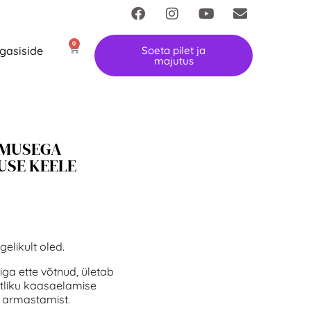
0
gasiside
Soeta pilet ja
majutus
UMUSEGA
USE KEELE
elikult oled.
ga ette võtnud, ületab
istliku kaasaelamise
 armastamist.