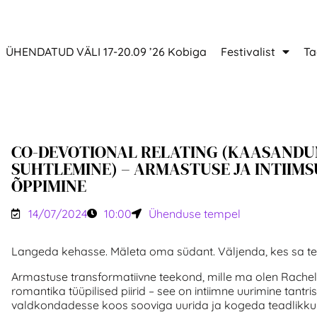
ÜHENDATUD VÄLI 17-20.09 ’26 Kobiga
Festivalist
Ta
CO-DEVOTIONAL RELATING (KAASAND
SUHTLEMINE) – ARMASTUSE JA INTIIMS
ÕPPIMINE
14/07/2024
10:00
Ühenduse tempel
Langeda kehasse. Mäleta oma südant. Väljenda, kes sa teg
Armastuse transformatiivne teekond, mille ma olen Racheli
romantika tüüpilised piirid – see on intiimne uurimine tantr
valdkondadesse koos sooviga uurida ja kogeda teadlikku