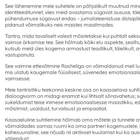
See lähenemine meie suhetele on põhjalikult muutnud minu 
identiteeditunnet, viies meid avastama sügavat aususe, täie
pühendumuse sügavust endas – jumalateenistuse distsipliini
pidanud võimalikuks neis maistes maailmades.
Tantra, mida tavaliselt valesti mõistetakse kui puhtalt seks
vaimse ärkamise tee. See hõlmab kõiki elu aspekte, sealhu
kutsub meid üles kogema armastust teadlikult, täielikult, 
vastupanuta.
See vaimne ettevõtmine Racheliga on võimaldanud meil luu
mis ulatub kaugemale füüsilisest, süvenedes emotsionaalse
vaimsesse.
Meie tantristliku teekonna keskne osa on kaasaelava suhtl
dialoogivorm on midagi enamat kui lihtsalt sõnavahetus; s
sukeldumist teise inimese emotsionaalsesse maastikku, 
mõistmist, usaldust, turvalisust ja empaatiat.
Kaasaeluline suhtlemine hõlmab oma mõtete ja tunnete a
võimaldades samas ruumi ka oma partneri kogemustele. 
kahesuunaline; see nõuab nii aktiivset kuulamist kui ka aus
väljendust.