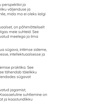
perspektiivi ja
liku väljenduse ja
le, mida ma ei oleks iialgi
uaalset, on põhimõtteliselt
lgas meie suhteid. See
avatud meelega ja ilma
a sügava, intiimse sideme,
sse, intellektuaalsesse ja
emise praktika. See
ee tähendab täielikku
edendades sügavat
vatud jagamist,
Kaasaeluline suhtlemine on
at ja kaastundlikku