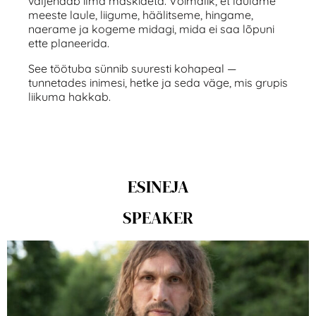
väljendab ilma maskideta. Võimalik, et laulame
meeste laule, liigume, häälitseme, hingame,
naerame ja kogeme midagi, mida ei saa lõpuni
ette planeerida.
See töötuba sünnib suuresti kohapeal —
tunnetades inimesi, hetke ja seda väge, mis grupis
liikuma hakkab.
ESINEJA
SPEAKER