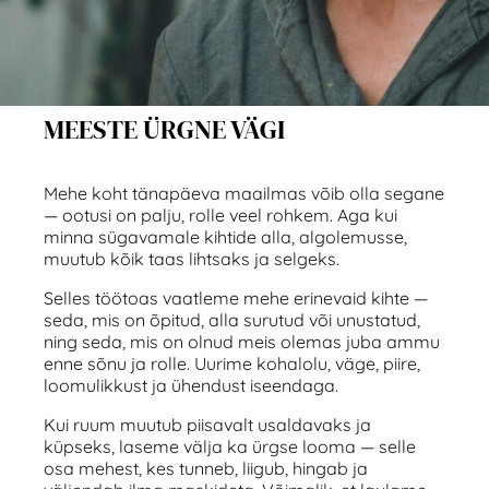
MEESTE ÜRGNE VÄGI
Mehe koht tänapäeva maailmas võib olla segane
— ootusi on palju, rolle veel rohkem. Aga kui
minna sügavamale kihtide alla, algolemusse,
muutub kõik taas lihtsaks ja selgeks.
Selles töötoas vaatleme mehe erinevaid kihte —
seda, mis on õpitud, alla surutud või unustatud,
ning seda, mis on olnud meis olemas juba ammu
enne sõnu ja rolle. Uurime kohalolu, väge, piire,
loomulikkust ja ühendust iseendaga.
Kui ruum muutub piisavalt usaldavaks ja
küpseks, laseme välja ka ürgse looma — selle
osa mehest, kes tunneb, liigub, hingab ja