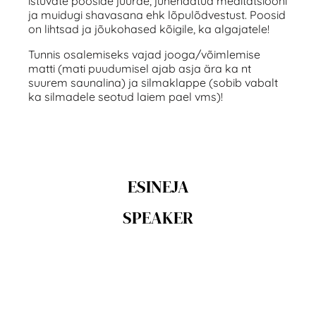
istuvate pooside juurde, juhendatud meditatsiooni
ja muidugi shavasana ehk lõpulõdvestust. Poosid
on lihtsad ja jõukohased kõigile, ka algajatele!
Tunnis osalemiseks vajad jooga/võimlemise
matti (mati puudumisel ajab asja ära ka nt
suurem saunalina) ja silmaklappe (sobib vabalt
ka silmadele seotud laiem pael vms)!
ESINEJA
SPEAKER