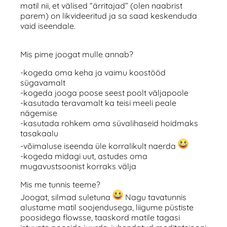
matil nii, et välised “ärritajad” (olen naabrist
parem) on likvideeritud ja sa saad keskenduda
vaid iseendale.
Mis pime joogat mulle annab?
-kogeda oma keha ja vaimu koostööd
sügavamalt
-kogeda jooga poose seest poolt väljapoole
-kasutada teravamalt ka teisi meeli peale
nägemise
-kasutada rohkem oma süvalihaseid hoidmaks
tasakaalu
-võimaluse iseenda üle korralikult naerda
-kogeda midagi uut, astudes oma
mugavustsoonist korraks välja
Mis me tunnis teeme?
Joogat, silmad suletuna
Nagu tavatunnis
alustame matil soojendusega, liigume püstiste
poosidega flowsse, taaskord matile tagasi