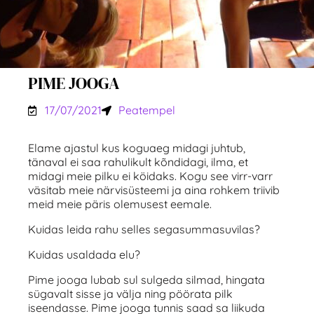
PIME JOOGA
17/07/2021
Peatempel
Elame ajastul kus koguaeg midagi juhtub,
tänaval ei saa rahulikult kõndidagi, ilma, et
midagi meie pilku ei köidaks. Kogu see virr-varr
väsitab meie närvisüsteemi ja aina rohkem triivib
meid meie päris olemusest eemale.
Kuidas leida rahu selles segasummasuvilas?
Kuidas usaldada elu?
Pime jooga lubab sul sulgeda silmad, hingata
sügavalt sisse ja välja ning pöörata pilk
iseendasse. Pime jooga tunnis saad sa liikuda