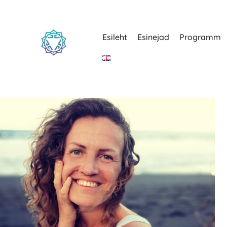
Esileht
Esinejad
Programm