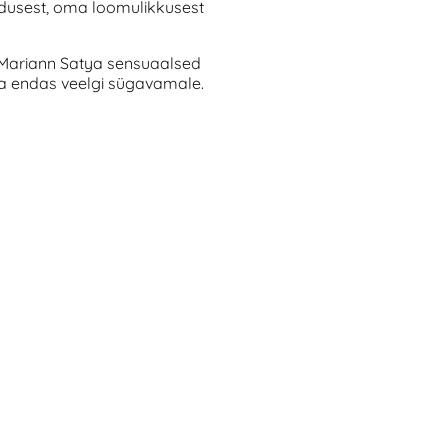
adusest, oma loomulikkusest
ja Mariann Satya sensuaalsed
na endas veelgi sügavamale.