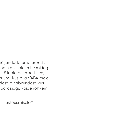
 väljendada oma erootilist
ootikal ei ole mitte midagi
kõik oleme erootilised,
ruumi, kus olla VABA meie
est ja häbitundest, kus
le parasjagu kõige rohkem
s ülestõusmisele.“