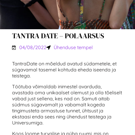
TANTRA DATE – POLAARSUS
04/08/2022
Ühenduse tempel
TantraDate on mõeldud avatud südametele, et
sügavamal tasemel kohtuda eheda iseenda ja
teistega.
Töötuba võimaldab inimestel avarduda,
avastada oma unikaalset olemust ja olla tõeliselt
vabad just sellena, kes nad on. Samuti aitab
südmus sügavamalt ja vabamalt kogeda
tingimusteta armastuse tunnet, ühtsust ja
ekstaasi enda sees ning ühendust teistega ja
Universumiga.
Koos loome turvalise ja püha ruumi, mis on