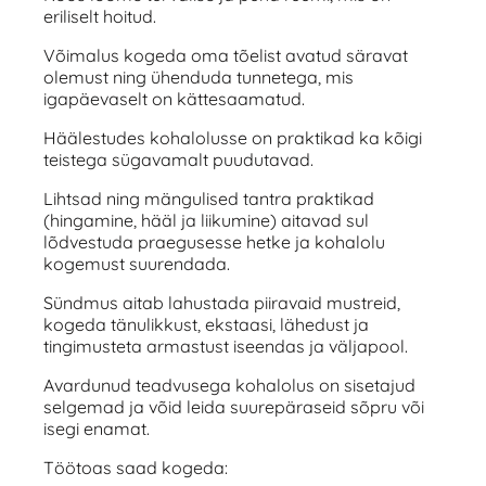
eriliselt hoitud.
Võimalus kogeda oma tõelist avatud säravat
olemust ning ühenduda tunnetega, mis
igapäevaselt on kättesaamatud.
Häälestudes kohalolusse on praktikad ka kõigi
teistega sügavamalt puudutavad.
Lihtsad ning mängulised tantra praktikad
(hingamine, hääl ja liikumine) aitavad sul
lõdvestuda praegusesse hetke ja kohalolu
kogemust suurendada.
Sündmus aitab lahustada piiravaid mustreid,
kogeda tänulikkust, ekstaasi, lähedust ja
tingimusteta armastust iseendas ja väljapool.
Avardunud teadvusega kohalolus on sisetajud
selgemad ja võid leida suurepäraseid sõpru või
isegi enamat.
Töötoas saad kogeda: