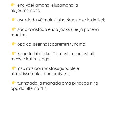
end väekamana, elusamana ja
elujõulisemana;
avardada võimalusi hingekaaslase leidmisel;
saad avastada enda jaoks uue ja põneva
maailm;
õppida iseennast paremini tundma;
kogeda inimlikku lähedust ja soojust nii
meeste kui naistega;
inspiratsiooni vastasugupoolele
atraktiivsemaks muutumiseks;
tunnetada ja mängida oma piiridega ning
õppida ütlema “Ei”.