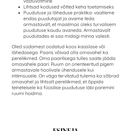
vastuvõtmine
Lihtsad kodused võtted keha toetamiseks
Puudutuse ja läheduse praktika: vaatleme
endas puudutajat ja avame teda
armastavalt, et maailmas oleks turvalisem
puudutuse kaudu avaneda. Armastavalt
puudutades ei saa midagi minna valesti.
Oled südamest oodatud koos kaaslase või
lähedasega. Paaris võivad olla omavahel ka
pereliikmed. Oma paarilisega tulles saate jääda
omavahele paari. Ruum on orienteeritud pigem
armastavale hoolivale ühendusele kui
intiimsusele. On väga tervitatud tulema ka sõbrad
omavahel ja lihtsalt pereliikmed, et õppida
teineteisele ka füüsilise puudutuse läbi paremini
ruumi hoidma.
ESINEJA