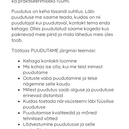
ka praktiseerimiseks ruumi.
Puudutus on keha tasandi suhtlus. Läbi
puudutuse me saame teada, kuidas on nii
puudutajal kui puudutaval, kontakt tema enda
kehaga. Olles puudutatud saame kogeda kus
paiknevad meie piirid ja mida lähedus meis üles
toob.
Töötoas PUUDUTAME järgmisi teemasi:
Kehaga kontakti loomine
Mis kohas ise olla, kui me teist inimest
puudutame
Ootuste vaba puudutamine ja teise
nägemine selle kaudu
Millest puudutus saab alguse ja puudutuse
erinevad distantsid
Kuidas toetada närvisüsteemi läbi füüsilise
puudutuse
Puudutamise kvaliteedid ja mõned
tehnilised võtted
Lõdvestumine puudutusse ja selle