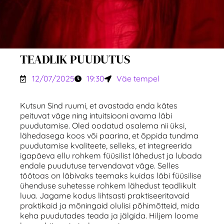
TEADLIK PUUDUTUS
12/07/2025
19:30
Väe tempel
Kutsun Sind ruumi, et avastada enda kätes
peituvat väge ning intuitsiooni avama läbi
puudutamise. Oled oodatud osalema nii üksi,
lähedasega koos või paarina, et õppida tundma
puudutamise kvaliteete, selleks, et integreerida
igapäeva ellu rohkem füüsilist lähedust ja lubada
endale puudutuse tervendavat väge. Selles
töötoas on läbivaks teemaks kuidas läbi füüsilise
ühenduse suhetesse rohkem lähedust teadlikult
luua. Jagame kodus lihtsasti praktiseeritavaid
praktikaid ja mõningaid olulisi põhimõtteid, mida
keha puudutades teada ja jälgida. Hiljem loome