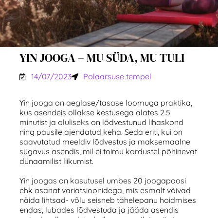
YIN JOOGA – MU SÜDA, MU TULI
14/07/2023
Polaarsuse tempel
Yin jooga on aeglase/tasase loomuga praktika,
kus asendeis ollakse kestusega alates 2.5
minutist ja oluliseks on lõdvestunud lihaskond
ning pausile ajendatud keha. Seda eriti, kui on
saavutatud meeldiv lõdvestus ja maksemaalne
sügavus asendis, mil ei toimu kordustel põhinevat
dünaamilist liikumist.
Yin joogas on kasutusel umbes 20 joogapoosi
ehk asanat variatsioonidega, mis esmalt võivad
näida lihtsad- võlu seisneb tähelepanu hoidmises
endas, lubades lõdvestuda ja jääda asendis