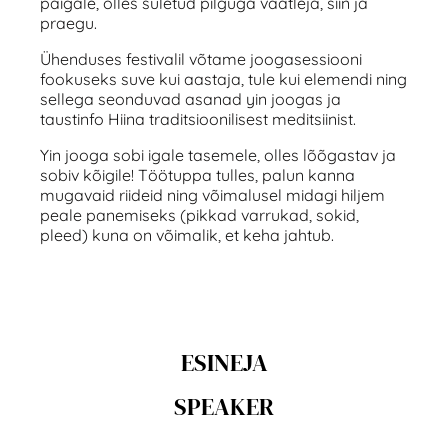
paigale, olles suletud pilguga vaatleja, siin ja
praegu.
Ühenduses festivalil võtame joogasessiooni
fookuseks suve kui aastaja, tule kui elemendi ning
sellega seonduvad asanad yin joogas ja
taustinfo Hiina traditsioonilisest meditsiinist.
Yin jooga sobi igale tasemele, olles lõõgastav ja
sobiv kõigile! Töötuppa tulles, palun kanna
mugavaid riideid ning võimalusel midagi hiljem
peale panemiseks (pikkad varrukad, sokid,
pleed) kuna on võimalik, et keha jahtub.
ESINEJA
SPEAKER