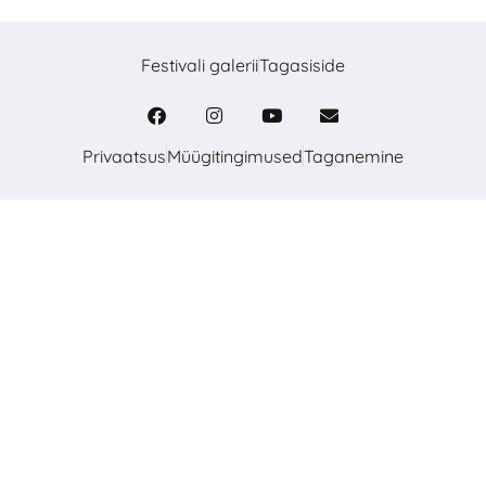
Festivali galerii
Tagasiside
Privaatsus
Müügitingimused
Taganemine