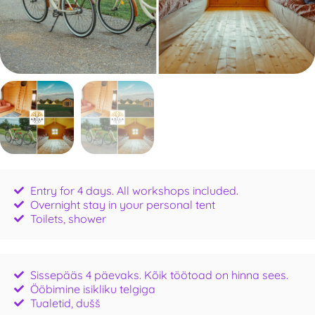
Entry for 4 days. All workshops included.
Overnight stay in your personal tent
Toilets, shower
Sissepääs 4 päevaks. Kõik töötoad on hinna sees.
Ööbimine isikliku telgiga
Tualetid, dušš